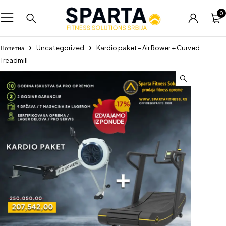
0
Почетна
Uncategorized
Kardio paket – Air Rower + Curved
Treadmill