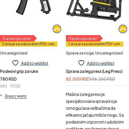
Garancija cene!
Garancija cene!
Cena je sa uračunatim PDV-om.
Cena je sa uračunatim PDV-om.
Uncategorized
Sprave za noge
,
Uncategorized
Add to wishlist
Add to wishlist
Podesivi grip za ruke
Sprava za leg press (Leg Press)
780
RSD
82.000
RSD
106.260
RSD
SKU
1752D
Mašina za leg press je
Додај у корпу
specijalizovana sprava koja
omogućava vežbačima da
efikasno jačaju mišiće nogu. Sa
podesivim otporom i udobnim
sedištem, pruža mogućnost