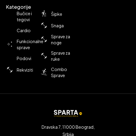
Kategorije
Bučice i
Šipke
tegovi
Snaga
Cardio
Sprave za
Funkcionalne
noge
sprave
Sprave za
Podovi
ruke
Combo
Rekviziti
Sprave
Dravska 7, 11000 Beograd,
Srbija