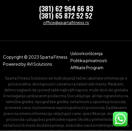
(381) 62 964 66 83
(381) 65 872 52 52
office@spartafitness.rs
Uslovi korišćenja
Copyright © 2023 Sparta Fitness.
Politika privatnosti
Powered by
AVI Solutions.
Affiliate Program
Sparta Fitness Solutions se trudi da pruži tačne i ažurirane informacije o
proizvodima, dostupnosti i cenama na našem veb mestu. Međutim,
želimo naglasiti da i pored naših najboljih napora, može doći do grešaka
ili neslaganja u prikazanim podacima.Ovo uključuje, ali nije ograničeno na,
tehničke greške, tipografske greške, netačnosti u opisima proizvoda,
promene cena, ili privremene nepristupačnosti proizvoda.Zadržavamo
pravo na izmenu informacija, uključujući cene, specifikacije, dostupnost
proizvoda i usluga bez prethodne najave.Ukoliko primetite bilo kakvu
netačnost ili imate dodatna pitanja, slobodno nas kontaktirajte. Cenimo
vaše razumevanje i saradnju dok nastojimo pružiti najbolje moguće