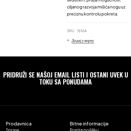
ciljanog razvoja mišića nogu uz
preciznu kontrolu pokreta.
SKU
1616A
Додај у корпу
PRIDRUŽI SE NAŠOJ EMAIL LISTI I OSTANI UVEK U
TOKU SA PONUDAMA
Prodavnica
Bitne informacije
Sprave
Pratite pošiljku