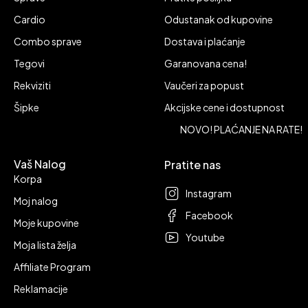
Cardio
Odustanak od kupovine
Combo sprave
Dostava i plaćanje
Tegovi
Garanovana cena!
Rekviziti
Vaučeri za popust
Šipke
Akcijske cene i dostupnost
NOVO! PLAĆANJE NA RATE!
Vaš Nalog
Pratite nas
Korpa
Instagram
Moj nalog
Facebook
Moje kupovine
Youtube
Moja lista želja
Affiliate Program
Reklamacije