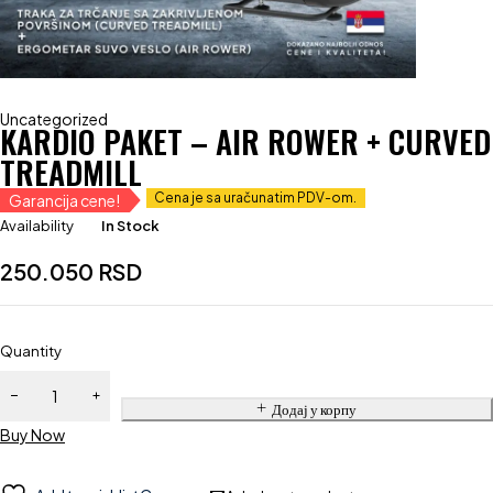
Uncategorized
KARDIO PAKET – AIR ROWER + CURVED
TREADMILL
Cena je sa uračunatim PDV-om.
Garancija cene!
Availability
In Stock
250.050
RSD
Quantity
Додај у корпу
Buy Now