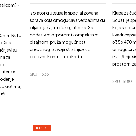
alicom ) -
Izolator gluteusa je specijalizovana
Klupa za čuč
sprava koja omogućava vežbačima da
Squat, je sp
ciljano jačaju mišiće gluteusa. Sa
koja se foku
podesivim otporom i kompaktnim
kvadricepsa
1770mm Neto
dizajnom, pruža mogućnost
635 x 470 
težina
preciznog razvoja stražnjice uz
omogućava 
čnjevi su
preciznu kontrolu pokreta.
izvođenje si
ana za
prostorni z
bno
gluteusa.
SKU
1636
vođenje
SKU
1680
 pokretima,
ući
Akcija!