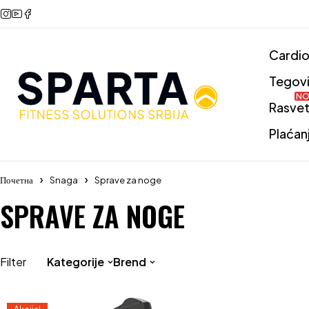
Cardi
Tegov
NO
Rasve
Plaćan
Почетна
Snaga
Sprave za noge
SPRAVE ZA NOGE
Filter
Kategorije
Brend