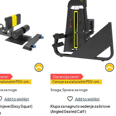
cene!
Garancija cene!
uračunatim PDV-om.
Cena je sa uračunatim PDV-om.
ve za noge
Snaga
,
Sprave za noge
Add to wishlist
Add to wishlist
čnjeve (Sissy Squat)
Klupa za nagnuto sedenje za listove
(Angled Seated Calf)
D