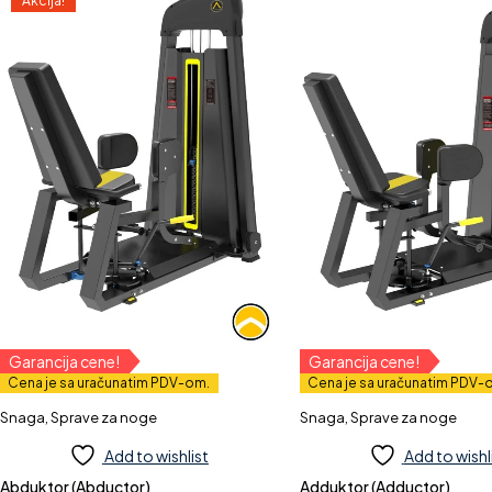
Akcija!
Garancija cene!
Garancija cene!
Cena je sa uračunatim PDV-om.
Cena je sa uračunatim PDV-
Snaga
,
Sprave za noge
Snaga
,
Sprave za noge
Add to wishlist
Add to wishl
Abduktor (Abductor)
Adduktor (Adductor)