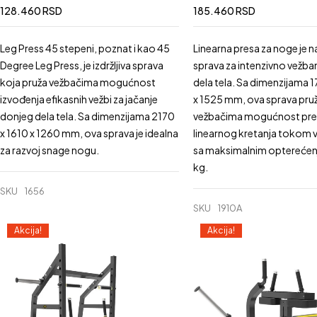
128.460
RSD
185.460
RSD
Leg Press 45 stepeni, poznat i kao 45
Linearna presa za noge je 
Degree Leg Press, je izdržljiva sprava
sprava za intenzivno vežba
koja pruža vežbačima mogućnost
dela tela. Sa dimenzijama 
izvođenja efikasnih vežbi za jačanje
x 1525 mm, ova sprava pru
donjeg dela tela. Sa dimenzijama 2170
vežbačima mogućnost prec
x 1610 x 1260 mm, ova sprava je idealna
linearnog kretanja tokom 
za razvoj snage nogu.
sa maksimalnim optereće
kg.
SKU
1656
SKU
1910A
Akcija!
Akcija!