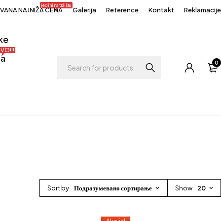
jedini na tržištu
ANA NAJNIŽA CENA
Galerija
Reference
Kontakt
Reklamacije
ke
VO!!!
ja
0
Sort by
Подразумевано сортирање
Show
20