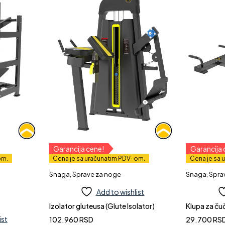
Garancija cene!
Garancija 
om.
Cena je sa uračunatim PDV-om.
Cena je sa 
Snaga
,
Sprave za noge
Snaga
,
Spra
Add to wishlist
Izolator gluteusa (Glute Isolator)
Klupa za ču
ist
102.960
RSD
29.700
RS