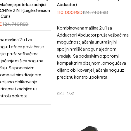
vlačenje pete ka zadnjici
Abductor)
INE 2 IN 1 (Leg Extension
110.000
RSD
124.740
RSD
 Curl)
SD
124.740
RSD
Kombinovana mašina 2 u 1 za
Adductor i Abductor pruža vežbačima
 mašina 2 u 1 za
mogućnost jačanja unutrašnjih i
nogu i Ležeće povlačenje
spoljnih mišića nogu na jednom
njici pruža vežbačima
uređaju. Sa podesivim otporom i
jačanja mišića nogu na
kompaktnim dizajnom, omogućava
aju. Sa podesivim
ciljano oblikovanje i jačanje nogu uz
kompaktnim dizajnom,
preciznu kontrolu pokreta.
iljano oblikovanje i
ricepsa i zadnjice uz
SKU
1661
ntrolu pokreta.