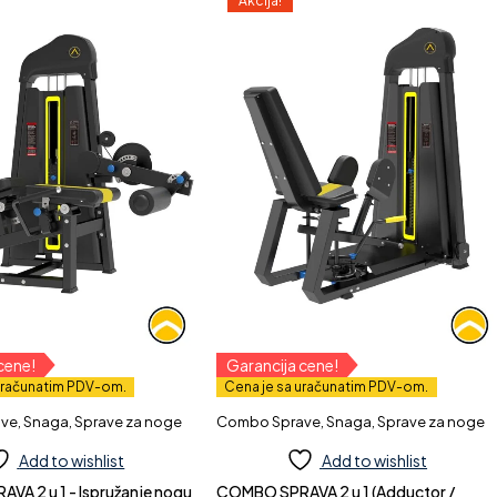
Akcija!
cene!
Garancija cene!
uračunatim PDV-om.
Cena je sa uračunatim PDV-om.
ave
,
Snaga
,
Sprave za noge
Combo Sprave
,
Snaga
,
Sprave za noge
Add to wishlist
Add to wishlist
 - Ispružanje nogu
COMBO SPRAVA 2 u 1 (Adductor /