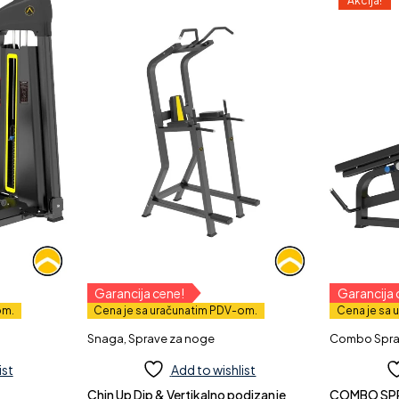
Akcija!
Garancija cene!
Garancija 
om.
Cena je sa uračunatim PDV-om.
Cena je sa 
Snaga
,
Sprave za noge
Combo Spr
ist
Add to wishlist
Chin Up Dip & Vertikalno podizanje
COMBO SPRAVA 2 u 1