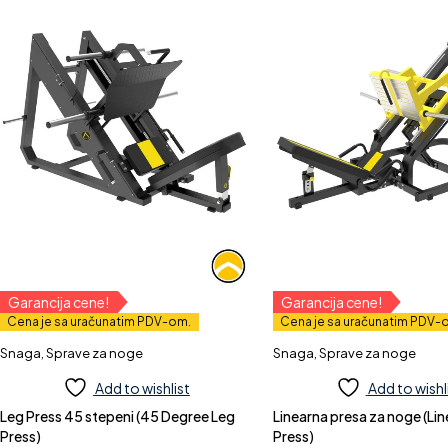
Garancija cene!
Garancija cene!
Cena je sa uračunatim PDV-om.
Cena je sa uračunatim PDV-
Snaga
,
Sprave za noge
Snaga
,
Sprave za noge
Add to wishlist
Add to wishl
Leg Press 45 stepeni (45 Degree Leg
Linearna presa za noge (Lin
Press)
Press)