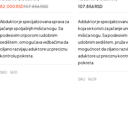
82.000
RSD
107.856
RSD
107.856
RSD
Abduktor je specijalizovana sprava za
Adduktor je specijalizovan
jačanje spoljašnjih mišića nogu. Sa
koja se koristi za jačanje un
podesivim otporom i udobnim
mišića nogu. Sa podesivim
sedištem, omogućava vežbačima da
udobnim sedištem, pruža 
ciljano razvijaju aduktore uz preciznu
mogućnost da ciljano razvi
kontrolu pokreta.
aduktore uz preciznu kont
pokreta.
SKU
1610
SKU
1609