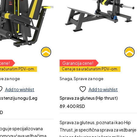
cene!
Garancija cene!
uračunatim PDV-om.
Cena je sa uračunatim PDV-om.
ve za noge
Snaga
,
Sprave za noge
Add to wishlist
Add to wishlist
kstenziju nogu (Leg
Sprava za gluteus (Hip thrust)
89.400
RSD
SD
Sprava za gluteus, poznata i kao Hip
ogu je specijalizovana
Thrust, je specifična sprava za vežbanje
a omogućava vežbačima
koja se fokusira na jačanje mišića