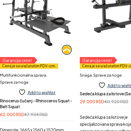
Garancija cene!
Garancija cene!
Cena je sa uračunatim PDV-om.
Cena je sa uračunatim PDV-
Multifunkcionalna sprava
,
Snaga
,
Sprave za noge
Sprave za noge
Add to wishl
Add to wishlist
Sedeća klupa za listove (S
Rinocerus čučanj - Rhinoceros Squat -
29.000
RSD
40.920
RSD
Belt Squat
62.000
RSD
87.934
RSD
Sedeća klupa za listove je
specijalizovana sprava koj
Dimenzije: 1665 x 1560 x 1520mm
omogućava ciljano vežbanj