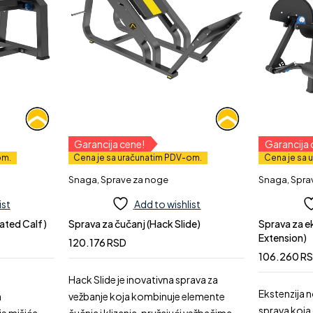
Garancija cene!
Garancija 
om.
Cena je sa uračunatim PDV-om.
Cena je sa 
Snaga
,
Sprave za noge
Snaga
,
Spra
ist
Add to wishlist
eated Calf)
Sprava za čučanj (Hack Slide)
Sprava za e
Extension)
120.176
RSD
106.260
R
Hack Slide je inovativna sprava za
Ekstenzija n
a
vežbanje koja kombinuje elemente
sprava koj
e mišića
čučnja i klizanja, pružajući vežbačima