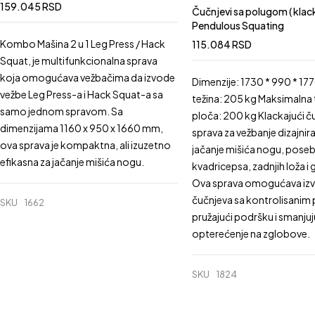
159.045
RSD
Čučnjevi sa polugom ( klack
Pendulous Squating
Kombo Mašina 2 u 1 Leg Press / Hack
115.084
RSD
Squat, je multifunkcionalna sprava
koja omogućava vežbačima da izvode
Dimenzije: 1730 * 990 * 
vežbe Leg Press-a i Hack Squat-a sa
težina: 205 kg Maksimalna 
samo jednom spravom. Sa
ploča: 200 kg Klackajući ču
dimenzijama 1160 x 950 x 1660 mm,
sprava za vežbanje dizajnir
ova sprava je kompaktna, ali izuzetno
jačanje mišića nogu, pose
efikasna za jačanje mišića nogu.
kvadricepsa, zadnjih loža i 
Ova sprava omogućava iz
čučnjeva sa kontrolisanim
SKU
1662
pružajući podršku i smanjuj
opterećenje na zglobove.
SKU
1824