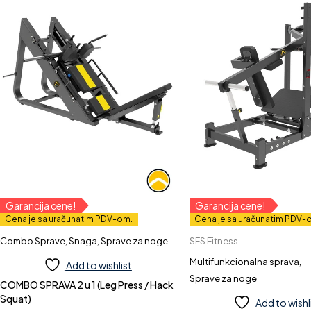
Garancija cene!
Garancija cene!
Cena je sa uračunatim PDV-om.
Cena je sa uračunatim PDV-
Combo Sprave
,
Snaga
,
Sprave za noge
SFS Fitness
Multifunkcionalna sprava
,
Add to wishlist
Sprave za noge
COMBO SPRAVA 2 u 1 (Leg Press / Hack
Squat)
Add to wishl