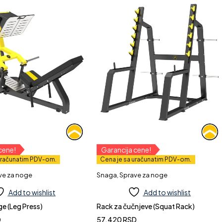
cene!
Garancija cene!
uračunatim PDV-om.
Cena je sa uračunatim PDV-om.
ve za noge
Snaga
,
Sprave za noge
Add to wishlist
Add to wishlist
ge (Leg Press)
Rack za čučnjeve (Squat Rack)
D
57.420
RSD