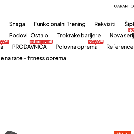
GARANTOV
o
Snaga
Funkcionalni Trening
Rekviziti
Šip
NO
i
Podovi i Ostalo
Trokrake barijere
Nova seri
VO!!!
svi proizvodi
NOVO!!!
ta
PRODAVNICA
Polovna oprema
Reference
je na rate – fitness oprema