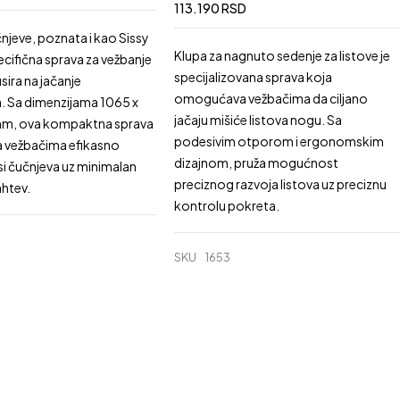
113.190
RSD
njeve, poznata i kao Sissy
Klupa za nagnuto sedenje za listove je
ecifična sprava za vežbanje
specijalizovana sprava koja
sira na jačanje
omogućava vežbačima da ciljano
. Sa dimenzijama 1065 x
jačaju mišiće listova nogu. Sa
mm, ova kompaktna sprava
podesivim otporom i ergonomskim
vežbačima efikasno
dizajnom, pruža mogućnost
si čučnjeva uz minimalan
preciznog razvoja listova uz preciznu
ahtev.
kontrolu pokreta.
SKU
1653