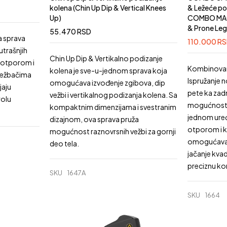
kolena (Chin Up Dip & Vertical Knees
& Ležeće po
Up)
COMBO MACH
& Prone Leg
55.470
RSD
a sprava
110.000
R
utrašnjih
Chin Up Dip & Vertikalno podizanje
 otporom i
Kombinovana
kolena je sve-u-jednom sprava koja
vežbačima
Ispružanje 
omogućava izvođenje zgibova, dip
jaju
pete ka zad
vežbi i vertikalnog podizanja kolena. Sa
rolu
mogućnost 
kompaktnim dimenzijama i svestranim
jednom uređ
dizajnom, ova sprava pruža
otporom i 
mogućnost raznovrsnih vežbi za gornji
omogućava c
deo tela.
jačanje kvad
preciznu ko
SKU
1647A
SKU
1664