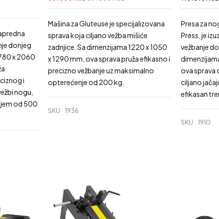
Mašina za Gluteuse je specijalizovana
Presa za no
napredna
sprava koja ciljano vežba mišiće
Press, je iz
nje donjeg
zadnjice. Sa dimenzijama 1220 x 1050
vežbanje don
1780 x 2060
x 1290 mm, ova sprava pruža efikasno i
dimenzijam
ža
precizno vežbanje uz maksimalno
ova sprava
iznog i
opterećenje od 200 kg.
ciljano jača
vežbi nogu,
efikasan tre
njem od 500
SKU
1936
SKU
1910