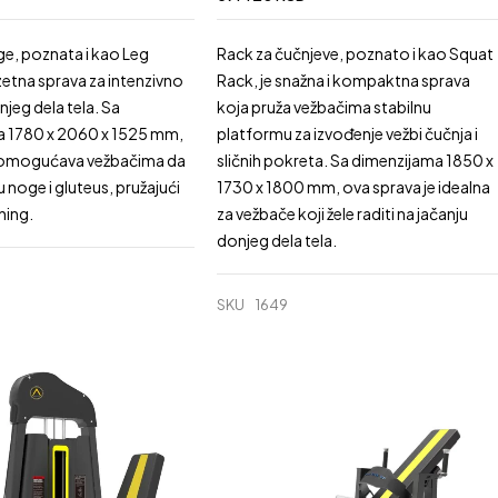
ge, poznata i kao Leg
Rack za čučnjeve, poznato i kao Squat
uzetna sprava za intenzivno
Rack, je snažna i kompaktna sprava
jeg dela tela. Sa
koja pruža vežbačima stabilnu
a 1780 x 2060 x 1525 mm,
platformu za izvođenje vežbi čučnja i
 omogućava vežbačima da
sličnih pokreta. Sa dimenzijama 1850 x
ju noge i gluteus, pružajući
1730 x 1800 mm, ova sprava je idealna
ning.
za vežbače koji žele raditi na jačanju
donjeg dela tela.
SKU
1649