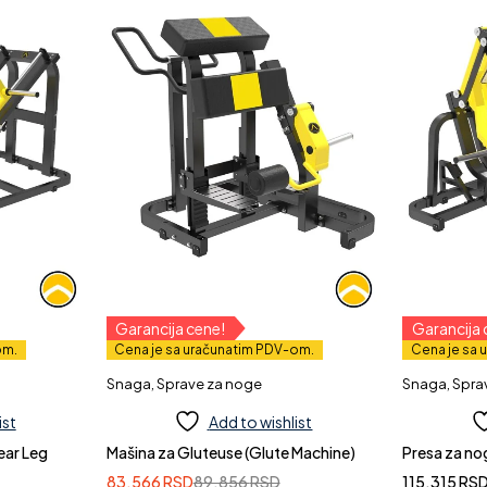
Garancija cene!
Garancija 
om.
Cena je sa uračunatim PDV-om.
Cena je sa 
Snaga
,
Sprave za noge
Snaga
,
Spra
ist
Add to wishlist
ear Leg
Mašina za Gluteuse (Glute Machine)
Presa za no
83.566
RSD
89.856
RSD
115.315
RS