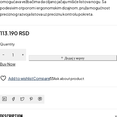
omogućava vežbačima da ciljano jačaju mišiće listova nogu. Sa
podesivim otporom i ergonomskim dizajnom, pruža mogućnost
preciznog razvoja listova uz preciznu kontrolu pokreta.
113.190
RSD
Quantity
Додај у корпу
Buy Now
Add to wishlist
Compare
Ask about product
DESCRIPTION