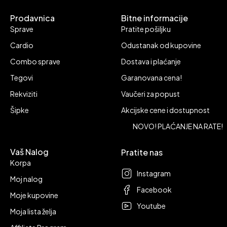
Prodavnica
Bitne informacije
Sprave
Pratite pošiljku
Cardio
Odustanak od kupovine
Combo sprave
Dostava i plaćanje
Tegovi
Garanovana cena!
Rekviziti
Vaučeri za popust
Šipke
Akcijske cene i dostupnost
NOVO! PLAĆANJE NA RATE!
Vaš Nalog
Pratite nas
Korpa
Instagram
Moj nalog
Facebook
Moje kupovine
Youtube
Moja lista želja