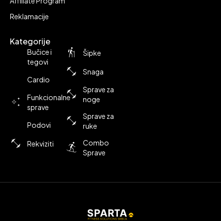
Affiliate Program
Reklamacije
Kategorije
Bučice i
Šipke
tegovi
Snaga
Cardio
Sprave za
Funkcionalne
noge
sprave
Sprave za
Podovi
ruke
Combo
Rekviziti
Sprave