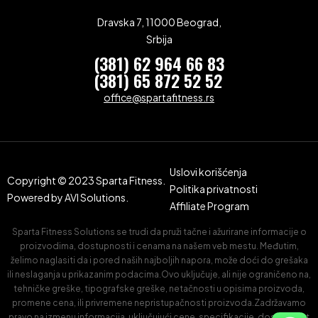
Dravska 7, 11000 Beograd,
Srbija
(381) 62 964 66 83
(381) 65 872 52 52
office@spartafitness.rs
Uslovi korišćenja
Copyright © 2023 Sparta Fitness.
Politika privatnosti
Powered by
AVI Solutions.
Affiliate Program
Sparta Fitness Solutions se trudi da pruži tačne i ažurirane informacije o
proizvodima, dostupnosti i cenama na našem veb mestu. Međutim,
želimo naglasiti da i pored naših najboljih napora, može doći do grešaka
ili neslaganja u prikazanim podacima.Ovo uključuje, ali nije ograničeno na,
tehničke greške, tipografske greške, netačnosti u opisima proizvoda,
promene cena, ili privremene nepristupačnosti proizvoda.Zadržavamo
pravo na izmenu informacija, uključujući cene, specifikacije, dostupnost