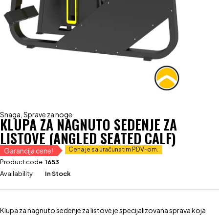
Snaga
,
Sprave za noge
KLUPA ZA NAGNUTO SEDENJE ZA
LISTOVE (ANGLED SEATED CALF)
Cena je sa uračunatim PDV-om.
Garancija cene!
Product code
1653
Availability
In Stock
Klupa za nagnuto sedenje za listove je specijalizovana sprava koja