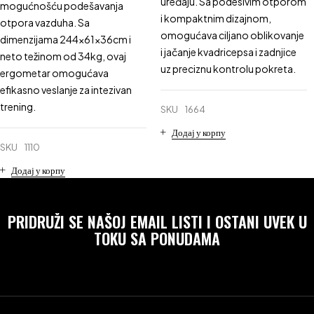
uređaju. Sa podesivim otporom
mogućnošću podešavanja
i kompaktnim dizajnom,
otpora vazduha. Sa
omogućava ciljano oblikovanje
dimenzijama 244x61x36cm i
i jačanje kvadricepsa i zadnjice
neto težinom od 34kg, ovaj
uz preciznu kontrolu pokreta.
ergometar omogućava
efikasno veslanje za intezivan
trening.
SKU
1664
Додај у корпу
SKU
1110
Додај у корпу
PRIDRUŽI SE NAŠOJ EMAIL LISTI I OSTANI UVEK U
TOKU SA PONUDAMA