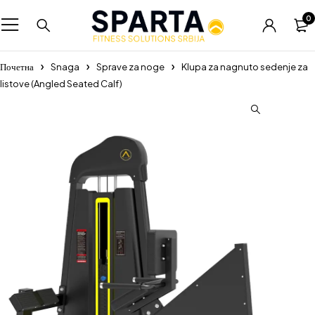
0
Почетна
Snaga
Sprave za noge
Klupa za nagnuto sedenje za
listove (Angled Seated Calf)