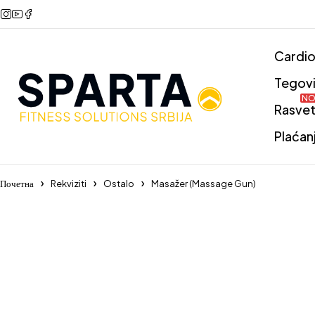
Cardi
Tegov
NO
Rasve
Plaćan
Почетна
Rekviziti
Ostalo
Masažer (Massage Gun)