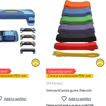
cene!
Garancija cene!
uračunatim PDV-om.
Cena je sa uračunatim PDV-om.
SFS Fitness
Quick add to cart
Žuta
crvena: 13mm
Gimnastičarske gume
,
Rekviziti
crna: 22mm
Add to wishlist
Add to wishlist
ljubičasta: 32mm
Gimnastičarska guma različitih