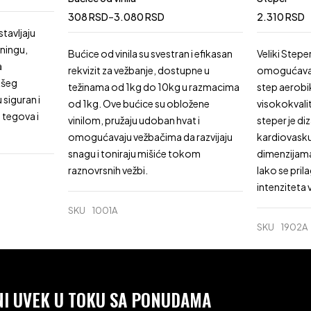
308
RSD
–
3.080
RSD
2.310
RSD
tavljaju
ningu,
Bućice od vinila su svestran i efikasan
Veliki Stepe
a
rekvizit za vežbanje, dostupne u
omogućava k
kšeg
težinama od 1kg do 10kg u razmacima
step aerobi
 siguran i
od 1kg. Ove bućice su obložene
visokokvali
 tegova i
vinilom, pružaju udoban hvat i
steper je di
omogućavaju vežbačima da razvijaju
kardiovaskul
snagu i toniraju mišiće tokom
dimenzijam
raznovrsnih vežbi.
lako se pril
intenziteta 
SKU
1001A
SKU
1902A
ANI UVEK U TOKU SA PONUDAMA