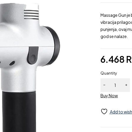
Massage Gun je b
vibracija prilag
punjenja, ovaj 
god se nalaze.
6.468
Quantity
Buy Now
Add to wish