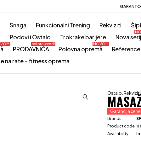
GARANTOV
o
Snaga
Funkcionalni Trening
Rekviziti
Šip
NO
i
Podovi i Ostalo
Trokrake barijere
Nova seri
VO!!!
svi proizvodi
NOVO!!!
ta
PRODAVNICA
Polovna oprema
Reference
je na rate – fitness oprema
Ostalo
,
Rekviziti
MASAŽ
Garancija cene
Brands
SF
Product code
11
Availability
In