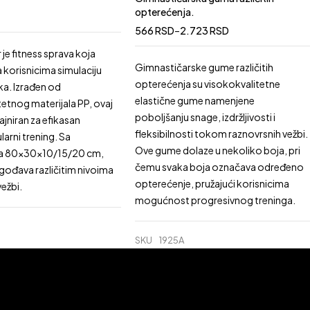
zelena: 45mm
opterećenja.
plava: 64mm
566
RSD
–
2.723
RSD
r je fitness sprava koja
Gimnastičarske gume različitih
orisnicima simulaciju
opterećenja su visokokvalitetne
ka. Izrađen od
elastične gume namenjene
tetnog materijala PP, ovaj
poboljšanju snage, izdržljivosti i
zajniran za efikasan
fleksibilnosti tokom raznovrsnih vežbi.
arni trening. Sa
Ove gume dolaze u nekoliko boja, pri
a 80x30x10/15/20 cm,
čemu svaka boja označava određeno
agođava različitim nivoima
opterećenje, pružajući korisnicima
vežbi.
mogućnost progresivnog treninga.
SKU
1925A