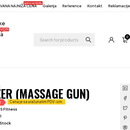
jedini na tržištu
ANA NAJNIŽA CENA
Galerija
Reference
Kontakt
Reklamacije
ke
VO!!!
ja
0
ER (MASSAGE GUN)
Cena je sa uračunatim PDV-om.
!
S Fitness
11
 Stock