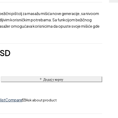
ežični pištolj za masažu mišića nove generacije, sa nivoom
odljivim korisničkim potrebama. Sa funkcijom bežičnog
masažer omogućava korisnicima da opuste svoje mišiće gde
RSD
Додај у корпу
list
Compare
Ask about product