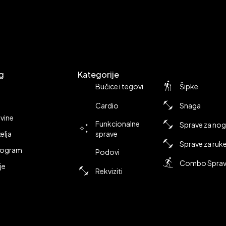
g
Kategorije
Bučice i tegovi
Šipke
Cardio
Snaga
vine
Funkcionalne
Sprave za no
želja
sprave
Sprave za ruk
Program
Podovi
Combo Spra
je
Rekviziti