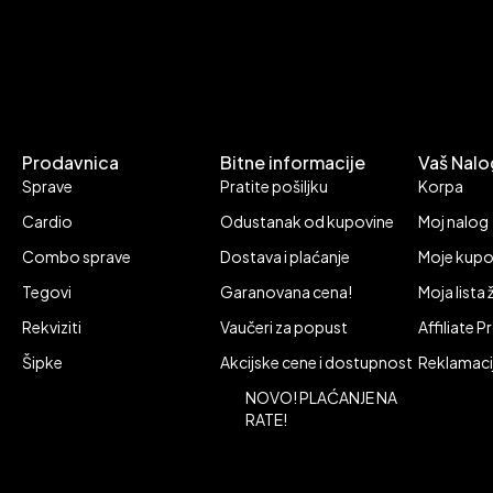
Prodavnica
Bitne informacije
Vaš Nalo
Sprave
Pratite pošiljku
Korpa
Cardio
Odustanak od kupovine
Moj nalog
Combo sprave
Dostava i plaćanje
Moje kupo
Tegovi
Garanovana cena!
Moja lista 
Rekviziti
Vaučeri za popust
Affiliate 
Šipke
Akcijske cene i dostupnost
Reklamaci
NOVO! PLAĆANJE NA
RATE!