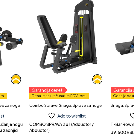
Garancija cene!
Garancija 
om.
Cena je sa uračunatim PDV-om.
Cena je sa 
ve za noge
Combo Sprave
,
Snaga
,
Sprave za noge
Snaga
,
Spra
ist
Add to wishlist
COMBO SPRAVA 2 u 1 (Adductor /
T-Bar Row/I
a zadnjici
Abductor)
39.600
RS