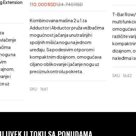
g Extension
110.000
RSD
124.740
RSD
T-Bar Row/I
Kombinovana mašina 2 u 1 za
multifunkci
Adductor i Abductor pruža vežbačima
omogućava 
za
mogućnost jačanja unutrašnjih i
različite var
ovlačenje
spoljnih mišića nogu na jednom
kompaktnim
bačima
uređaju. Sa podesivim otporom i
dizajnom, ov
 nogu na
kompaktnim dizajnom, omogućava
na leđima i 
vim
ciljano oblikovanje i jačanje nogu uz
zajnom,
preciznu kontrolu pokreta.
SKU
1642
anje i
ce uz
SKU
1661
.
ANI UVEK U TOKU SA PONUDAMA