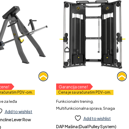
cene!
Garancija cene!
uračunatim PDV-om.
Cena je sa uračunatim PDV-om.
ve za leđa
Funkcionalni trening
,
Multifunkcionalna sprava
,
Snaga
Add to wishlist
Add to wishlist
ncline Lever Row
DAP Mašina (Dual Pulley System)
D