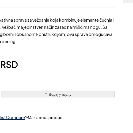
ovativna sprava za vežbanje koja kombinuje elemente čučnja i
ući vežbačima jedinstven način za rad na mišićima nogu. Sa
nagibom i robusnom konstrukcijom, ova sprava omogućava
n trening.
6
RSD
Додај у корпу
list
Compare
Ask about product