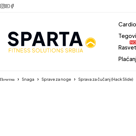
Cardi
Tegov
NO
Rasve
Plaćan
Почетна
Snaga
Sprave za noge
Sprava za čučanj (Hack Slide)