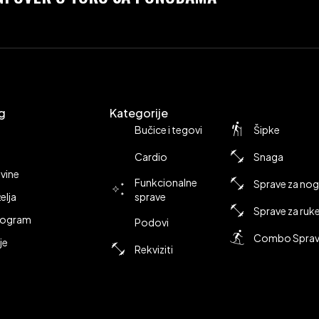
g
Kategorije
Bučice i tegovi
Šipke
Cardio
Snaga
vine
Funkcionalne
Sprave za no
želja
sprave
Sprave za ruk
Program
Podovi
Combo Spra
je
Rekviziti