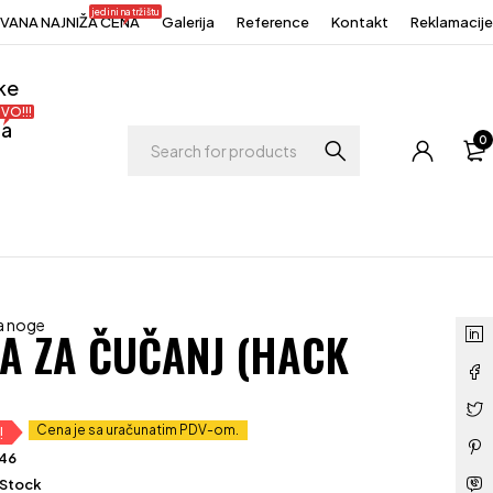
jedini na tržištu
ANA NAJNIŽA CENA
Galerija
Reference
Kontakt
Reklamacije
ke
VO!!!
ja
0
a noge
A ZA ČUČANJ (HACK
Cena je sa uračunatim PDV-om.
!
646
 Stock