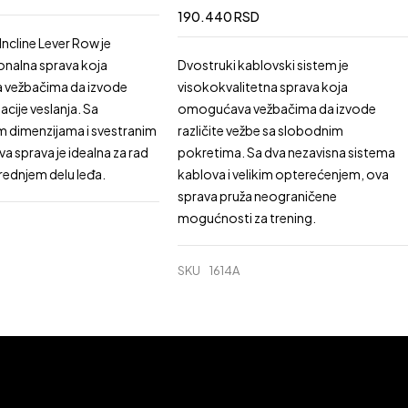
190.440
RSD
ncline Lever Row je
onalna sprava koja
Dvostruki kablovski sistem je
vežbačima da izvode
visokokvalitetna sprava koja
ijacije veslanja. Sa
omogućava vežbačima da izvode
 dimenzijama i svestranim
različite vežbe sa slobodnim
a sprava je idealna za rad
pokretima. Sa dva nezavisna sistema
srednjem delu leđa.
kablova i velikim opterećenjem, ova
sprava pruža neograničene
mogućnosti za trening.
SKU
1614A