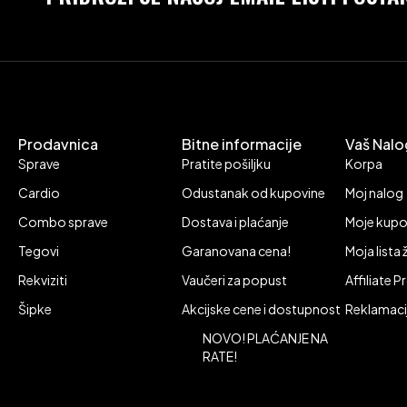
Prodavnica
Bitne informacije
Vaš Nalo
Sprave
Pratite pošiljku
Korpa
Cardio
Odustanak od kupovine
Moj nalog
Combo sprave
Dostava i plaćanje
Moje kupo
Tegovi
Garanovana cena!
Moja lista 
Rekviziti
Vaučeri za popust
Affiliate 
Šipke
Akcijske cene i dostupnost
Reklamaci
NOVO! PLAĆANJE NA
RATE!