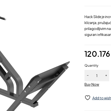
Hack Slide je in
klizanja, pružaj
prilagodljivim 
siguran i efikasa
120.17
Quantity
Buy Now
Add to wish