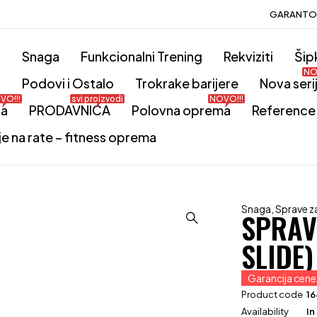
GARANTOV
o
Snaga
Funkcionalni Trening
Rekviziti
Šip
NO
i
Podovi i Ostalo
Trokrake barijere
Nova seri
VO!!!
svi proizvodi
NOVO!!!
ta
PRODAVNICA
Polovna oprema
Reference
je na rate – fitness oprema
Snaga
,
Sprave z
SPRAV
SLIDE)
Garancija cene
Product code
1
Availability
In