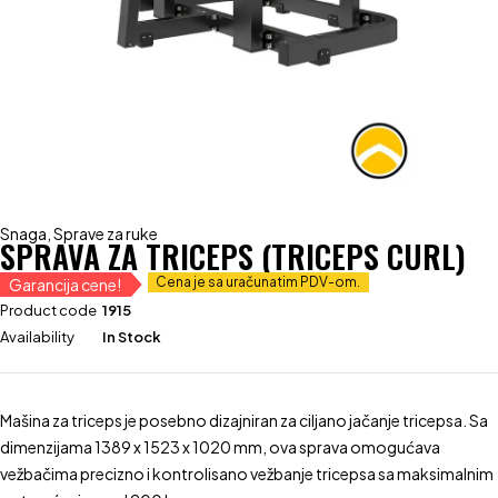
Snaga
,
Sprave za ruke
SPRAVA ZA TRICEPS (TRICEPS CURL)
Cena je sa uračunatim PDV-om.
Garancija cene!
Product code
1915
Availability
In Stock
Mašina za triceps je posebno dizajniran za ciljano jačanje tricepsa. Sa
dimenzijama 1389 x 1523 x 1020 mm, ova sprava omogućava
vežbačima precizno i kontrolisano vežbanje tricepsa sa maksimalnim