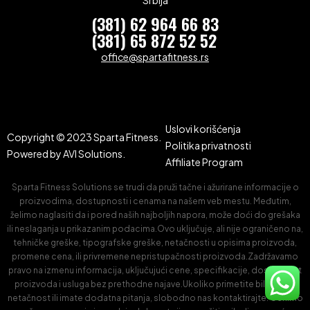
Srbija
(381) 62 964 66 83
(381) 65 872 52 52
office@spartafitness.rs
Uslovi korišćenja
Copyright © 2023 Sparta Fitness.
Politika privatnosti
Powered by
AVI Solutions.
Affiliate Program
Sparta Fitness Solutions se trudi da pruži tačne i ažurirane informacije o
proizvodima, dostupnosti i cenama na našem veb mestu. Međutim,
želimo naglasiti da i pored naših najboljih napora, može doći do grešaka
ili neslaganja u prikazanim podacima.Ovo uključuje, ali nije ograničeno na,
tehničke greške, tipografske greške, netačnosti u opisima proizvoda,
promene cena, ili privremene nepristupačnosti proizvoda.Zadržavamo
pravo na izmenu informacija, uključujući cene, specifikacije, dostupnost
proizvoda i usluga bez prethodne najave.Ukoliko primetite bilo kakvu
netačnost ili imate dodatna pitanja, slobodno nas kontaktirajte. Cenimo