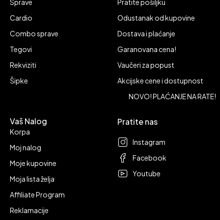
Sprave
Pratite pošiljku
Cardio
Odustanak od kupovine
Combo sprave
Dostava i plaćanje
Tegovi
Garanovana cena!
Rekviziti
Vaučeri za popust
Šipke
Akcijske cene i dostupnost
NOVO! PLAĆANJE NA RATE!
Vaš Nalog
Pratite nas
Korpa
Instagram
Moj nalog
Facebook
Moje kupovine
Youtube
Moja lista želja
Affiliate Program
Reklamacije