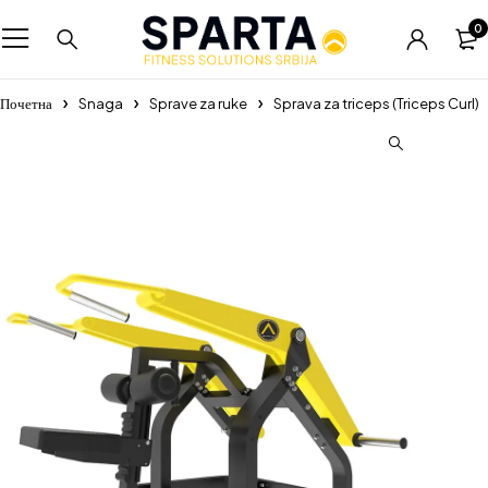
0
Почетна
Snaga
Sprave za ruke
Sprava za triceps (Triceps Curl)