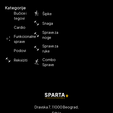
Kategorije
Bučice i
Šipke
tegovi
Snaga
Cardio
Sprave za
Funkcionalne
noge
sprave
Sprave za
Podovi
ruke
Combo
Rekviziti
Sprave
Dravska 7, 11000 Beograd,