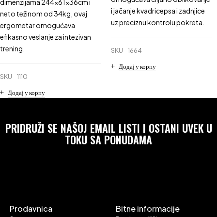
dimenzijama 244x61x36cm i
i jačanje kvadricepsa i zadnjice
neto težinom od 34kg, ovaj
uz preciznu kontrolu pokreta.
ergometar omogućava
efikasno veslanje za intezivan
trening.
SKU
1664
Додај у корпу
SKU
1110
Додај у корпу
PRIDRUŽI SE NAŠOJ EMAIL LISTI I OSTANI UVEK U
TOKU SA PONUDAMA
Prodavnica
Bitne informacije