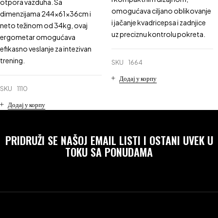
otpora vazduha. Sa
omogućava ciljano oblikovanje
dimenzijama 244x61x36cm i
i jačanje kvadricepsa i zadnjice
neto težinom od 34kg, ovaj
uz preciznu kontrolu pokreta.
ergometar omogućava
efikasno veslanje za intezivan
trening.
SKU
1664
Додај у корпу
SKU
1110
Додај у корпу
PRIDRUŽI SE NAŠOJ EMAIL LISTI I OSTANI UVEK U
TOKU SA PONUDAMA