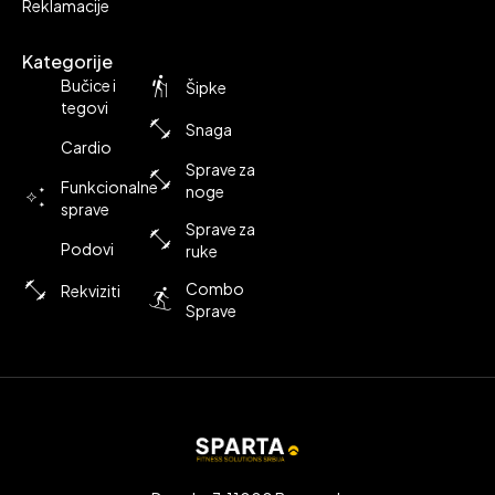
Reklamacije
Kategorije
Bučice i
Šipke
tegovi
Snaga
Cardio
Sprave za
Funkcionalne
noge
sprave
Sprave za
Podovi
ruke
Combo
Rekviziti
Sprave