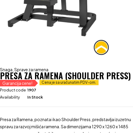
Snaga
,
Sprave za ramena
PRESA ZA RAMENA (SHOULDER PRESS)
Cena je sa uračunatim PDV-om.
Garancija cene!
Product code
1907
Availability
In Stock
Presa za Ramena, poznata i kao Shoulder Press, predstavlja izuzetnu
spravu za razvoj mišića ramena. Sa dimenzijama 1290 x 1260 x 1485