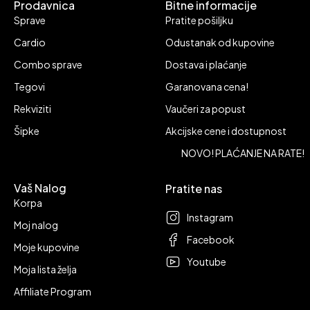
Prodavnica
Bitne informacije
Sprave
Pratite pošiljku
Cardio
Odustanak od kupovine
Combo sprave
Dostava i plaćanje
Tegovi
Garanovana cena!
Rekviziti
Vaučeri za popust
Šipke
Akcijske cene i dostupnost
NOVO! PLAĆANJE NA RATE!
Vaš Nalog
Pratite nas
Korpa
Instagram
Moj nalog
Facebook
Moje kupovine
Youtube
Moja lista želja
Affiliate Program