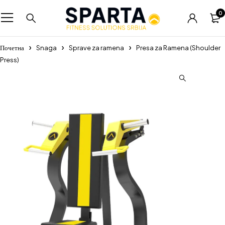
0
Почетна
Snaga
Sprave za ramena
Presa za Ramena (Shoulder
Press)