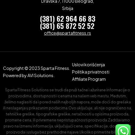
Dravska 7, 11000 Beograd,
Srbija
(381) 62 964 66 83
(381) 65 872 52 52
office@spartafitness.rs
Uslovi korišćenja
Copyright © 2023 Sparta Fitness.
Politika privatnosti
Powered by
AVI Solutions.
Affiliate Program
Sparta Fitness Solutions se trudi da pruži tačne i ažurirane informacije o
proizvodima, dostupnosti i cenama na našem veb mestu. Međutim,
želimo naglasiti da i pored naših najboljih napora, može doći do grešaka
ili neslaganja u prikazanim podacima.Ovo uključuje, ali nije ograničeno na,
tehničke greške, tipografske greške, netačnosti u opisima proizvoda,
promene cena, ili privremene nepristupačnosti proizvoda.Zadržavamo
pravo na izmenu informacija, uključujući cene, specifikacije, dostupnost
proizvoda i usluga bez prethodne najave.Ukoliko primetite bilo kakvu