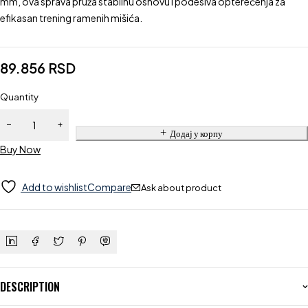
mm, ova sprava pruža stabilnu osnovu i podesiva opterećenja za
efikasan trening ramenih mišića.
89.856
RSD
Quantity
Додај у корпу
Buy Now
Add to wishlist
Compare
Ask about product
DESCRIPTION