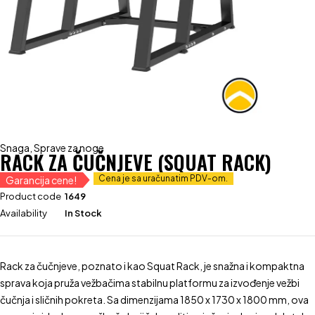
Snaga
,
Sprave za noge
RACK ZA ČUČNJEVE (SQUAT RACK)
Cena je sa uračunatim PDV-om.
Garancija cene!
Product code
1649
Availability
In Stock
Rack za čučnjeve, poznato i kao Squat Rack, je snažna i kompaktna
sprava koja pruža vežbačima stabilnu platformu za izvođenje vežbi
čučnja i sličnih pokreta. Sa dimenzijama 1850 x 1730 x 1800 mm, ova