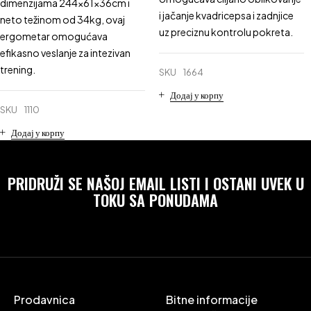
dimenzijama 244x61x36cm i
i jačanje kvadricepsa i zadnjice
neto težinom od 34kg, ovaj
uz preciznu kontrolu pokreta.
ergometar omogućava
efikasno veslanje za intezivan
trening.
SKU
1664
Додај у корпу
SKU
1110
Додај у корпу
PRIDRUŽI SE NAŠOJ EMAIL LISTI I OSTANI UVEK U
TOKU SA PONUDAMA
Prodavnica
Bitne informacije