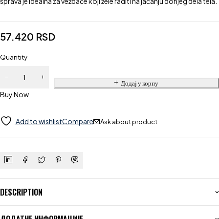
sprava je idealna za vežbače koji žele raditi na jačanju donjeg dela tela.
57.420
RSD
Quantity
Додај у корпу
Buy Now
Add to wishlist
Compare
Ask about product
DESCRIPTION
ДОДАТНЕ ИНФОРМАЦИЈЕ