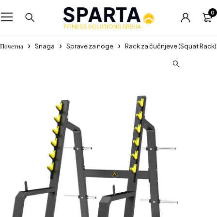
0
Почетна
Snaga
Sprave za noge
Rack za čučnjeve (Squat Rack)