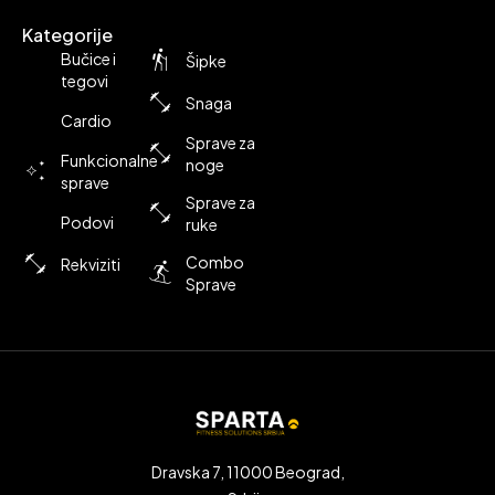
Kategorije
Bučice i
Šipke
tegovi
Snaga
Cardio
Sprave za
Funkcionalne
noge
sprave
Sprave za
Podovi
ruke
Combo
Rekviziti
Sprave
Dravska 7, 11000 Beograd,