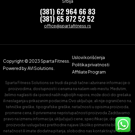
Srbija
(381) 62 964 66 83
(381) 65 872 52 52
office@spartafitness.rs
Uslovi korišćenja
Copyright © 2023 Sparta Fitness.
Politika privatnosti
Powered by
AVI Solutions.
Affiliate Program
Sparta Fitness Solutions se trudi da pruži tačne i ažurirane informacije o
proizvodima, dostupnosti i cenama na našem veb mestu. Međutim,
želimo naglasiti da i pored naših najboljih napora, može doći do grešaka
ili neslaganja u prikazanim podacima.Ovo uključuje, ali nije ograničeno na,
tehničke greške, tipografske greške, netačnosti u opisima proizvoda,
promene cena, ili privremene nepristupačnosti proizvoda.Zadržavamo
pravo na izmenu informacija, uključujući cene, specifikacije, dostupnost
proizvoda i usluga bez prethodne najave.Ukoliko primetite bilo kakvu
netačnost ili imate dodatna pitanja, slobodno nas kontaktirajte. Cenimo