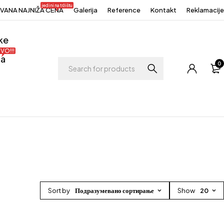
jedini na tržištu
ANA NAJNIŽA CENA
Galerija
Reference
Kontakt
Reklamacije
ke
VO!!!
ja
0
Sort by
Подразумевано сортирање
Show
20