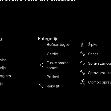
g
Kategorije
Bučice i tegovi
Šipke
Cardio
Snaga
vine
Funkcionalne
Sprave za no
želja
sprave
Sprave za ruk
Program
Podovi
Combo Spra
je
Rekviziti