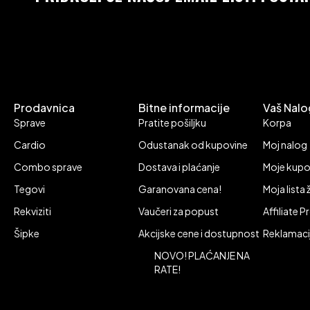
Prodavnica
Bitne informacije
Vaš Nalo
Sprave
Pratite pošiljku
Korpa
Cardio
Odustanak od kupovine
Moj nalog
Combo sprave
Dostava i plaćanje
Moje kupo
Tegovi
Garanovana cena!
Moja lista 
Rekviziti
Vaučeri za popust
Affiliate 
Šipke
Akcijske cene i dostupnost
Reklamaci
NOVO! PLAĆANJE NA
RATE!