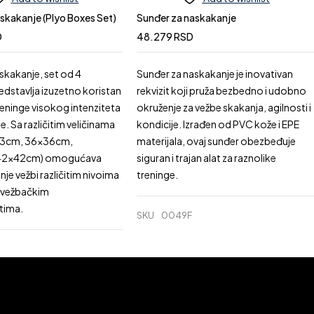
askakanje (Plyo Boxes Set)
Sunđer za naskakanje
D
48.279
RSD
skakanje, set od 4
Sunđer za naskakanje je inovativan
dstavlja izuzetno koristan
rekvizit koji pruža bezbedno i udobno
treninge visokog intenziteta
okruženje za vežbe skakanja, agilnosti i
ge. Sa različitim veličinama
kondicije. Izrađen od PVC kože i EPE
x33cm, 36x36cm,
materijala, ovaj sunđer obezbeđuje
42x42cm) omogućava
siguran i trajan alat za raznolike
je vežbi različitim nivoima
treninge.
i vežbačkim
tima.
SKU
0049F