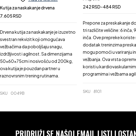
242
RSD
–
484
RSD
Kutija za naskakanje drvena
7.605
RSD
Prepone za preskakanje do
tri različite veličine: 6 inča, 9
Drvena kutija za naskakanje je izuzetno
inča. Ove prepreke koriste
svestran rekvizit koji omogućava
dodatak treninzima preska
vežbačima da poboljšaju snagu,
mogu pomoći u variranju in
izdržljivost i agilnost. Sa dimenzijama
vežbanja. Ova vrsta oprem
50x60x75cm i nosivošću od 200kg,
koristi u kardiovaskularnim
ova kutija je pouzdan partner u
programima i vežbama agil
raznovrsnim trening rutinama.
SKU
8101
SKU
0049B
PRIDRUŽI SE NAŠOJ EMAIL LISTI I OST