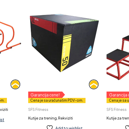
Garancija cene!
Garancija 
om.
Cena je sa uračunatim PDV-om.
Cena je sa 
iziti
SFS Fitness
SFS Fitness
t
Kutije za trening
,
Rekviziti
Kutije za tre
ist
Add to wishlist