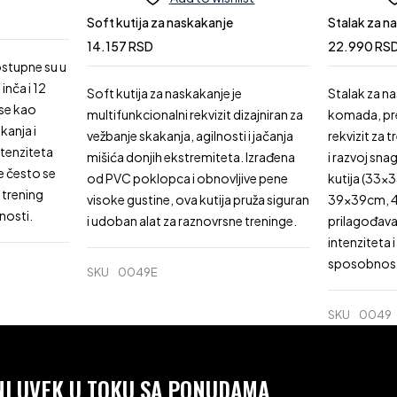
Soft kutija za naskakanje
Stalak za n
14.157
RSD
22.990
RS
stupne su u
 inča i 12
Soft kutija za naskakanje je
Stalak za na
 se kao
multifunkcionalni rekvizit dizajniran za
komada, pre
kanja i
vežbanje skakanja, agilnosti i jačanja
rekvizit za 
tenziteta
mišića donjih ekstremiteta. Izrađena
i razvoj sna
e često se
od PVC poklopca i obnovljive pene
kutija (33
 trening
visoke gustine, ova kutija pruža siguran
39x39cm, 
nosti.
i udoban alat za raznovrsne treninge.
prilagođavan
intenziteta 
sposobnos
SKU
0049E
SKU
0049
ANI UVEK U TOKU SA PONUDAMA