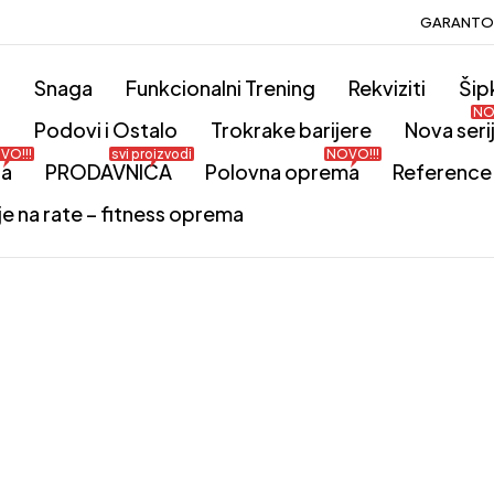
GARANTOV
o
Snaga
Funkcionalni Trening
Rekviziti
Šip
NO
i
Podovi i Ostalo
Trokrake barijere
Nova seri
VO!!!
svi proizvodi
NOVO!!!
ta
PRODAVNICA
Polovna oprema
Reference
je na rate – fitness oprema