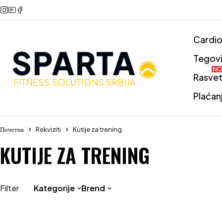
Cardi
Tegov
NO
Rasve
Plaćan
Почетна
Rekviziti
Kutije za trening
KUTIJE ZA TRENING
Filter
Kategorije
Brend