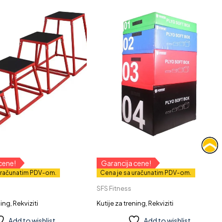
cene!
Garancija cene!
uračunatim PDV-om.
Cena je sa uračunatim PDV-om.
SFS Fitness
ning
,
Rekviziti
Kutije za trening
,
Rekviziti
Add to wishlist
Add to wishlist